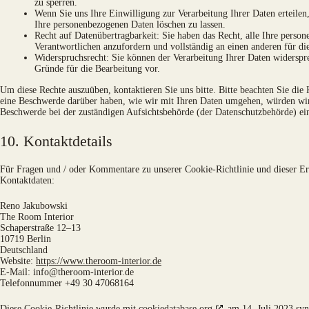
zu sperren.
Wenn Sie uns Ihre Einwilligung zur Verarbeitung Ihrer Daten erteilen
Ihre personenbezogenen Daten löschen zu lassen.
Recht auf Datenübertragbarkeit: Sie haben das Recht, alle Ihre pers
Verantwortlichen anzufordern und vollständig an einen anderen für di
Widerspruchsrecht: Sie können der Verarbeitung Ihrer Daten widersprec
Gründe für die Bearbeitung vor.
Um diese Rechte auszuüben, kontaktieren Sie uns bitte. Bitte beachten Sie di
eine Beschwerde darüber haben, wie wir mit Ihren Daten umgehen, würden wir 
Beschwerde bei der zuständigen Aufsichtsbehörde (der Datenschutzbehörde) ei
10. Kontaktdetails
Für Fragen und / oder Kommentare zu unserer Cookie-Richtlinie und dieser Erk
Kontaktdaten:
Reno Jakubowski
The Room Interior
Schaperstraße 12–13
10719 Berlin
Deutschland
Website:
https://www.theroom-interior.de
E-Mail:
info@
theroom-interior.de
Telefonnummer +49 30 47068164
Diese Cookie-Richtlinie wurde mit
cookiedatabase.org
am 14. Juli 2023 syn